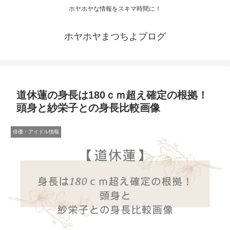
ホヤホヤな情報をスキマ時間に！
ホヤホヤまつちよブログ
道休蓮の身長は180ｃｍ超え確定の根拠！
頭身と紗栄子との身長比較画像
俳優・アイドル情報