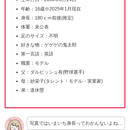
年齢：16歳※2025年1月現在
身長：180ｃｍ前後(推定)
体重：未公表
足のサイズ：不明
好きな物：ゲゲゲの鬼太郎
第一言語：英語
職業：モデル
父：ダルビッシュ有(野球選手)
母：紗栄子(タレント・モデル・実業家)
弟：道休塁
写真ではいまいち身長ってわかんないよね…