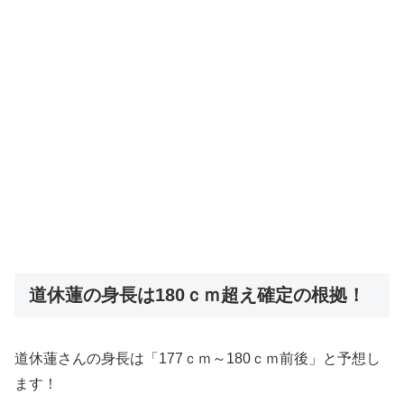
道休蓮の身長は180ｃｍ超え確定の根拠！
道休蓮さんの身長は「177ｃｍ～180ｃｍ前後」と予想し
ます！