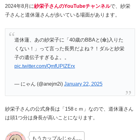
2024年8月に
紗栄子さんのYouTubeチャンネル
で、紗栄
子さんと道休蓮さんが歩いている場面があります。
道休蓮、あの紗栄子に「40歳のBBAと(傘)入りた
くない！」って言った長男だよね？！ダルと紗栄
子の遺伝子すぎるよ。。
pic.twitter.com/QmfUPIZErx
— にゃん (@anejm2i)
January 22, 2025
紗栄子さんの公式身長は「158ｃｍ」なので、道休蓮さん
は頭1つ分は身長が高いことになります。
もうカップルじゃん…