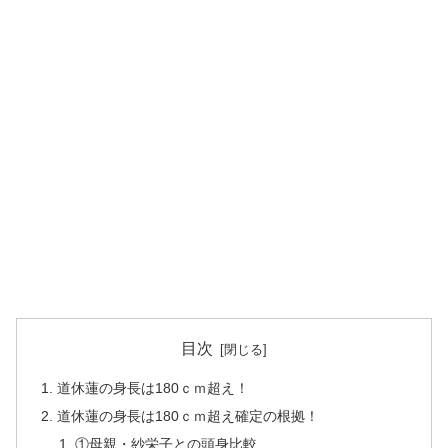
目次
道休蓮の身長は180ｃｍ超え！
道休蓮の身長は180ｃｍ超え確定の根拠！
①母親・紗栄子との頭身比較