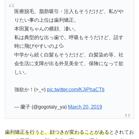
医療脱毛、脂肪吸引・注入もそうだけど、私がや
りたい事の上位は歯列矯正。
本田翼ちゃんの横顔、凄い。
私は典型的な出っ歯で。呼吸もそうだけど、話す
時に飛びやすいのよ💦
中学から続く白髪もそうだけど、白髪染め等、社
会生活に支障が出る外見美全て、保険になって欲
しい。
強欲か！(>_<)
pic.twitter.com/KJjPhaCTti
— 蘭子 (@gogotaly_ya)
March 20, 2019
歯列矯正を行うと、顔つきが変わることがある
とされてお