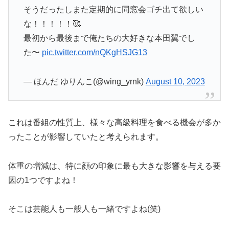
そうだったしまた定期的に同窓会ゴチ出て欲しい
な！！！！！🥰
最初から最後まで俺たちの大好きな本田翼でし
た〜
pic.twitter.com/nQKgHSJG13
— ほんだ ゆりんこ(@wing_yrnk)
August 10, 2023
これは番組の性質上、様々な高級料理を食べる機会が多か
ったことが影響していたと考えられます。
体重の増減は、特に顔の印象に最も大きな影響を与える要
因の1つですよね！
そこは芸能人も一般人も一緒ですよね(笑)