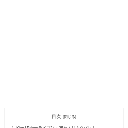
目次
King&Princeライブ24～25セトリネタバレ！