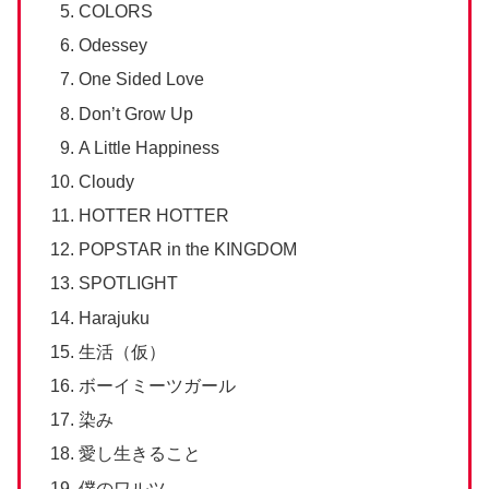
COLORS
Odessey
One Sided Love
Don’t Grow Up
A Little Happiness
Cloudy
HOTTER HOTTER
POPSTAR in the KINGDOM
SPOTLIGHT
Harajuku
生活（仮）
ボーイミーツガール
染み
愛し生きること
僕のワルツ