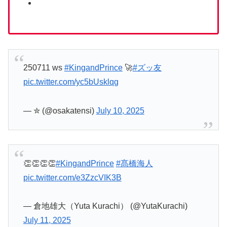
250711 ws
#KingandPrince
🚀
#ズッ友
pic.twitter.com/yc5bUsklqg
— ✮ (@osakatensi)
July 10, 2025
👏👏👏👏
#KingandPrince
#髙橋海人
pic.twitter.com/e3ZzcVIK3B
— 倉地雄大（Yuta Kurachi） (@YutaKurachi)
July 11, 2025