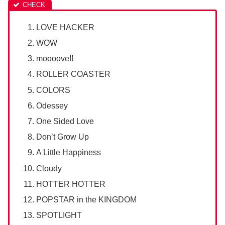
LOVE HACKER
WOW
moooove!!
ROLLER COASTER
COLORS
Odessey
One Sided Love
Don’t Grow Up
A Little Happiness
Cloudy
HOTTER HOTTER
POPSTAR in the KINGDOM
SPOTLIGHT