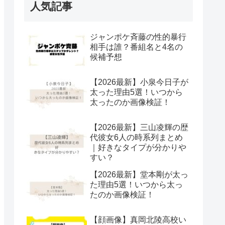
人気記事
ジャンポケ斉藤の性的暴行
相手は誰？番組名と4名の
候補予想
【2026最新】小泉今日子が
太った理由5選！いつから
太ったのか画像検証！
【2026最新】三山凌輝の歴
代彼女6人の時系列まとめ
｜好きなタイプが分かりや
すい？
【2026最新】堂本剛が太っ
た理由5選！いつから太っ
たのか画像検証！
【顔画像】真岡北陵高校い