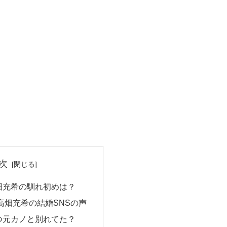
次
畑充希の馴れ初めは？
高畑充希の結婚SNSの声
つ元カノと別れてた？