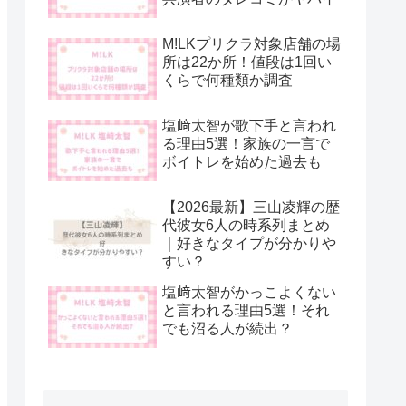
M!LKプリクラ対象店舗の場
所は22か所！値段は1回い
くらで何種類か調査
塩﨑太智が歌下手と言われ
る理由5選！家族の一言で
ボイトレを始めた過去も
【2026最新】三山凌輝の歴
代彼女6人の時系列まとめ
｜好きなタイプが分かりや
すい？
塩﨑太智がかっこよくない
と言われる理由5選！それ
でも沼る人が続出？