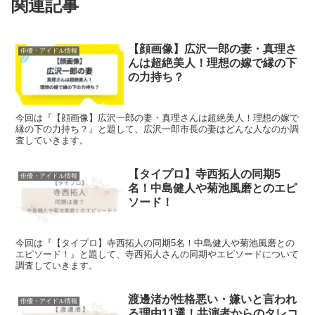
関連記事
【顔画像】広沢一郎の妻・真理さ
俳優・アイドル情報
んは超絶美人！理想の嫁で縁の下
の力持ち？
今回は『【顔画像】広沢一郎の妻・真理さんは超絶美人！理想の嫁で
縁の下の力持ち？』と題して、広沢一郎市長の妻はどんな人なのか調
査していきます。
【タイプロ】寺西拓人の同期5
俳優・アイドル情報
名！中島健人や菊池風磨とのエピ
ソード！
今回は『【タイプロ】寺西拓人の同期5名！中島健人や菊池風磨との
エピソード！』と題して、寺西拓人さんの同期やエピソードについて
調査していきます。
渡邊渚が性格悪い・嫌いと言われ
俳優・アイドル情報
る理由11選！共演者からのタレコ