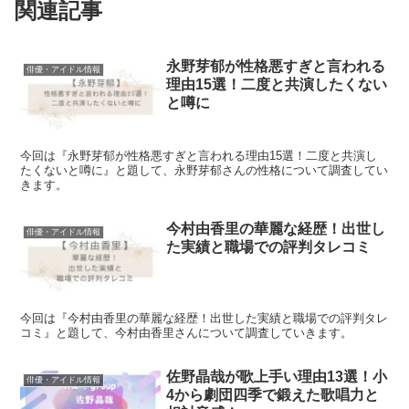
関連記事
永野芽郁が性格悪すぎと言われる
俳優・アイドル情報
理由15選！二度と共演したくない
と噂に
今回は『永野芽郁が性格悪すぎと言われる理由15選！二度と共演し
たくないと噂に』と題して、永野芽郁さんの性格について調査してい
きます。
今村由香里の華麗な経歴！出世し
俳優・アイドル情報
た実績と職場での評判タレコミ
今回は『今村由香里の華麗な経歴！出世した実績と職場での評判タレ
コミ』と題して、今村由香里さんについて調査していきます。
佐野晶哉が歌上手い理由13選！小
俳優・アイドル情報
4から劇団四季で鍛えた歌唱力と