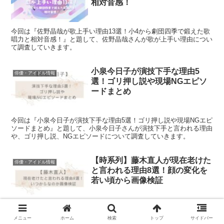
相対音感！
今回は『佐野晶哉が歌上手い理由13選！小4から劇団四季で鍛えた歌
唱力と相対音感！』と題して、佐野晶哉さんが歌が上手い理由につい
て調査していきます。
小泉今日子が演技下手な理由5
俳優・アイドル情報
選！ゴリ押し説や現場NGエピソ
ードまとめ
今回は『小泉今日子が演技下手な理由5選！ゴリ押し説や現場NGエピ
ソードまとめ』と題して、小泉今日子さんが演技下手と言われる理由
や、ゴリ押し説、NGエピソードについて調査していきます。
【時系列】藤木直人が現在老けた
俳優・アイドル情報
と言われる理由8選！顔の変化を
若い頃から画像検証
今回は『【時系列】藤木直人が現在老けたと言われる理由8選！顔の
変化を若い頃から画像検証』と題して藤木直人さんが現在老けたと言
メニュー
ホーム
検索
トップ
サイドバー