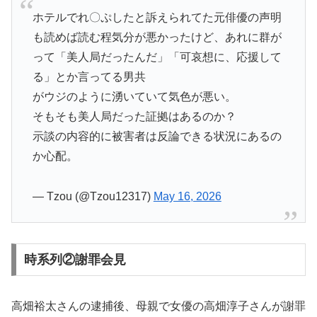
ホテルでれ〇ぷしたと訴えられてた元俳優の声明
も読めば読む程気分が悪かったけど、あれに群が
って「美人局だったんだ」「可哀想に、応援して
る」とか言ってる男共
がウジのように湧いていて気色が悪い。
そもそも美人局だった証拠はあるのか？
示談の内容的に被害者は反論できる状況にあるの
か心配。
— Tzou (@Tzou12317)
May 16, 2026
時系列②謝罪会見
高畑裕太さんの逮捕後、母親で女優の高畑淳子さんが謝罪