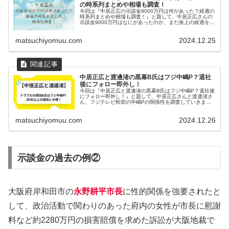
の時系列まとめや相場も調査！
今回は『中居正広の示談金9000万円は何があった？経過の
時系列まとめや相場も調査！』と題して、中居正広さんの
示談金9000万円はなにがあったのか、まだ炎上の経過を時
系列でまとめていきま
matsuchiyomuu.com
2024.12.25
中居正広と渡邊渚の黒幕B氏はフジ中嶋P？退社
後にフォロー即外し！
今回は『中居正広と渡邊渚の黒幕B氏はフジ中嶋P？退社後
にフォロー即外し！』と題して、中居正広さんと渡邊渚さ
ん、フジテレビ幹部の中嶋Pの関係性を調査していきま
す。
matsuchiyomuu.com
2024.12.26
示談金の過去の例②
大阪府岸和田市の
永野耕平市長
に性的関係を強要されたと
して、政治活動で関わりのあった府内の女性が市長に慰謝
料など約2280万円の損害賠償を求めた訴訟が大阪地裁で