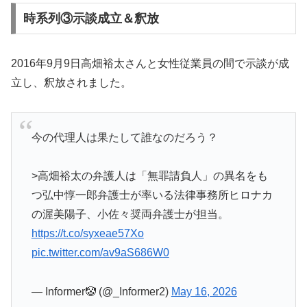
時系列③示談成立＆釈放
2016年9月9日高畑裕太さんと女性従業員の間で示談が成
立し、釈放されました。
今の代理人は果たして誰なのだろう？
>高畑裕太の弁護人は「無罪請負人」の異名をも
つ弘中惇一郎弁護士が率いる法律事務所ヒロナカ
の渥美陽子、小佐々奨両弁護士が担当。
https://t.co/syxeae57Xo
pic.twitter.com/av9aS686W0
— Informer🤡 (@_Informer2)
May 16, 2026