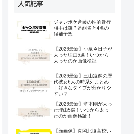
人気記事
ジャンポケ斉藤の性的暴行
相手は誰？番組名と4名の
候補予想
【2026最新】小泉今日子が
太った理由5選！いつから
太ったのか画像検証！
【2026最新】三山凌輝の歴
代彼女6人の時系列まとめ
｜好きなタイプが分かりや
すい？
【2026最新】堂本剛が太っ
た理由5選！いつから太っ
たのか画像検証！
【顔画像】真岡北陵高校い