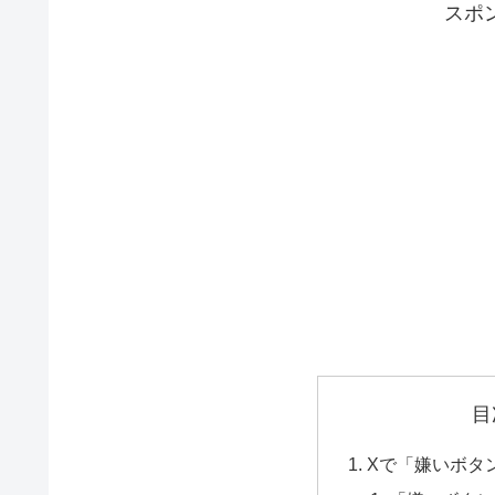
スポ
目
Xで「嫌いボタ