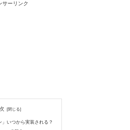
ンサーリンク
次
ン」いつから実装される？