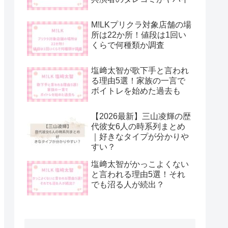
M!LKプリクラ対象店舗の場
所は22か所！値段は1回い
くらで何種類か調査
塩﨑太智が歌下手と言われ
る理由5選！家族の一言で
ボイトレを始めた過去も
【2026最新】三山凌輝の歴
代彼女6人の時系列まとめ
｜好きなタイプが分かりや
すい？
塩﨑太智がかっこよくない
と言われる理由5選！それ
でも沼る人が続出？