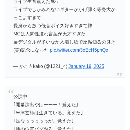
ライブ生音震えた😭←
ライブでしかみれないギターかかげ弾く等身大か
っこよすぎて
長身から放つ低音ボイス好きすぎて神
MCは人間性溢れ言葉が天才すぎた
🎫デジタルが多いなか入場し紙で座席知るの良き
(笑)記念になった
pic.twitter.com/3oEcH5pnQo
— かこ🎸kako (@1221_4)
January 19, 2025
公演中
｢開幕演出やばーーー！覚えた｣
｢米津玄師は生きている。覚えた｣
｢足なっっっっっが。覚えた｣
｢腰の位置バグやろ。覚えた｣