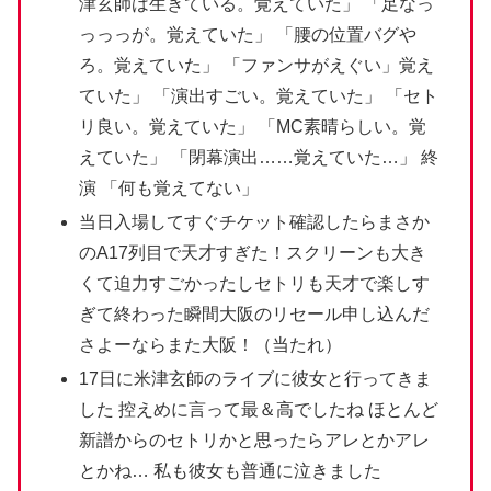
津玄師は生きている。覚えていた」 「足なっ
っっっが。覚えていた」 「腰の位置バグや
ろ。覚えていた」 「ファンサがえぐい」覚え
ていた」 「演出すごい。覚えていた」 「セト
リ良い。覚えていた」 「MC素晴らしい。覚
えていた」 「閉幕演出……覚えていた…」 終
演 「何も覚えてない」
当日入場してすぐチケット確認したらまさか
のA17列目で天才すぎた！スクリーンも大き
くて迫力すごかったしセトリも天才で楽しす
ぎて終わった瞬間大阪のリセール申し込んだ
さよーならまた大阪！（当たれ）
17日に米津玄師のライブに彼女と行ってきま
した 控えめに言って最＆高でしたね ほとんど
新譜からのセトリかと思ったらアレとかアレ
とかね… 私も彼女も普通に泣きました