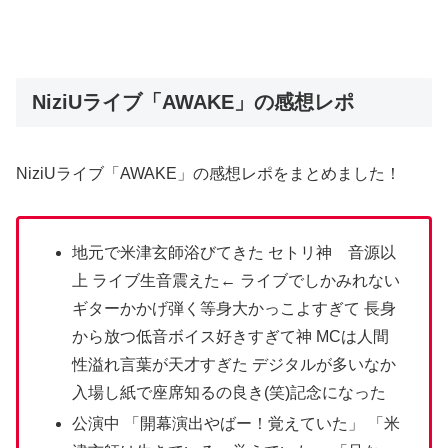
NiziUライブ「AWAKE」の感想レポ
NiziUライブ「AWAKE」の感想レポをまとめました！
地元で米津玄師浴びてきた セトリ神 音源以
上 ライブ生音震えた← ライブでしかみれない
ギターかかげ弾く等身大かっこよすぎて 長身
から放つ低音ボイス好きすぎて神 MCは人間
性溢れ言葉が天才すぎた デジタルが多いなか
入場し紙で座席知るの良き(笑)記念になった
公演中 「開幕演出やばー！覚えていた」 「米