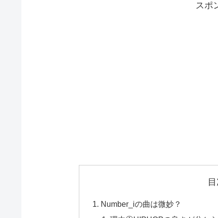
スポ
目
Number_iの曲は微妙？