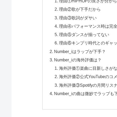
理由①HIPHOPの良さが分か
理由②歌が下手だから
理由③歌詞がダサい
理由④パフォーマンス時は完
理由⑤ダンスが揃ってない
理由⑥キンプリ時代とのギャ
Number_iはラップが下手？
Number_iの海外評価は？
海外評価①楽曲に目新しさが
海外評価②公式YouTubeの
海外評価③Spotifyの月間リ
Number_iの曲は微妙でラッ