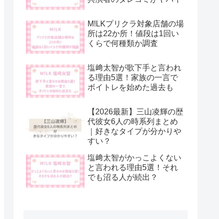
M!LKプリクラ対象店舗の場
所は22か所！値段は1回い
くらで何種類か調査
塩﨑太智が歌下手と言われ
る理由5選！家族の一言で
ボイトレを始めた過去も
【2026最新】三山凌輝の歴
代彼女6人の時系列まとめ
｜好きなタイプが分かりや
すい？
塩﨑太智がかっこよくない
と言われる理由5選！それ
でも沼る人が続出？